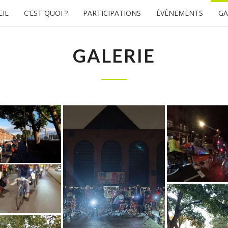
EIL
C’EST QUOI ?
PARTICIPATIONS
ÉVÈNEMENTS
GA
GALERIE
GALERIE
VÉLO
Tous
En
Selle
L